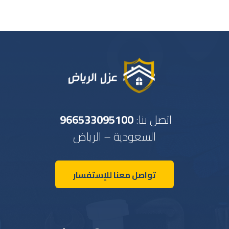
اتصل بنا:
966533095100
السعودية – الرياض
تواصل معنا للإستفسار