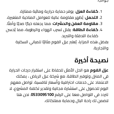
جوانب:
كفاءة العزل
: يوفر حماية حرارية ومائية ممتازة.
التحمل
: يُظهر مقاومة عالية للعوامل المناخية المتغيرة.
مقاومة العفن والحشرات
: مما يجعله خيارًا صحيًا وآمنًا.
كفاءة الطاقة
: يقلل تسرب الهواء والرطوبة، مما يُحسن
كفاءة التدفئة والتبريد.
بفضل هذه المزايا، يُعتبر عزل الفوم مثاليًا للمباني السكنية
والتجارية.
نصيحة أخيرة
عزل الفوم
هو الحل الأمثل للحفاظ على استقرار درجات الحرارة
في المنزل وتوفير الطاقة. مع شركة عزل الرياض ، يمكنك
الاعتماد على خدمات احترافية وأسعار تنافسية. تواصل معهم
اليوم للحصول على استشارة مجانية وتقدير تكلفة المشروع، لا
تتردد في التواصل معنا على الرقم
0533095100
. نحن هنا
لنضمن لك راحة البال وحماية ممتلكاتك.