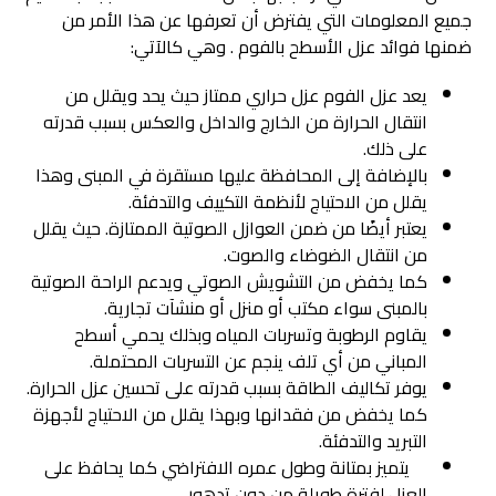
جميع المعلومات التي يفترض أن تعرفها عن هذا الأمر من
ضمنها فوائد عزل الأسطح بالفوم . وهي كالآتي:
يعد عزل الفوم عزل حراري ممتاز حيث يحد ويقلل من
انتقال الحرارة من الخارج والداخل والعكس بسبب قدرته
على ذلك.
بالإضافة إلى المحافظة عليها مستقرة في المبنى وهذا
يقلل من الاحتياج لأنظمة التكييف والتدفئة.
يعتبر أيضًا من ضمن العوازل الصوتية الممتازة. حيث يقلل
من انتقال الضوضاء والصوت.
كما يخفض من التشويش الصوتي ويدعم الراحة الصوتية
بالمبنى سواء مكتب أو منزل أو منشآت تجارية.
يقاوم الرطوبة وتسربات المياه وبذلك يحمي أسطح
المباني من أي تلف ينجم عن التسربات المحتملة.
يوفر تكاليف الطاقة بسبب قدرته على تحسين عزل الحرارة.
كما يخفض من فقدانها وبهذا يقلل من الاحتياج لأجهزة
التبريد والتدفئة.
يتميز بمتانة وطول عمره الافتراضي كما يحافظ على
العزل لفترة طويلة من دون تدهور.