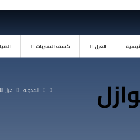
ئيسية
العزل
كشف التسربات
الصيا
ازل
المدونة
عزل ال