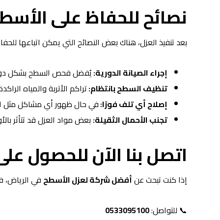
نصائح للحفاظ على الأسطح
بعد تنفيذ العزل، هناك بعض النصائح التي يمكن اتباعها للحفا
إجراء الصيانة الدورية:
يُفضل فحص السطح بشكل دوري
تنظيف السطح بانتظام:
تراكم الأتربة والمياه الراكد
إصلاح أي تلف فورًا:
في حال ظهور أي مشاكل مثل التشق
تجنب الأحمال الثقيلة:
بعض مواد العزل قد تتأثر بالأ
اتصل بنا الآن للحصول عل
إذا كنت تبحث عن
أفضل شركة لعزل الأسطح
في الرياض، فإ
📞 للتواصل:
0533095100