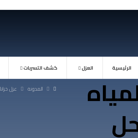
الرئيسية
العزل
كشف التسربات
لمياه
المدونة
عزل خزانا
حل