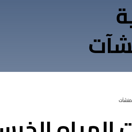
ة
نشآت
 المياه الخرس