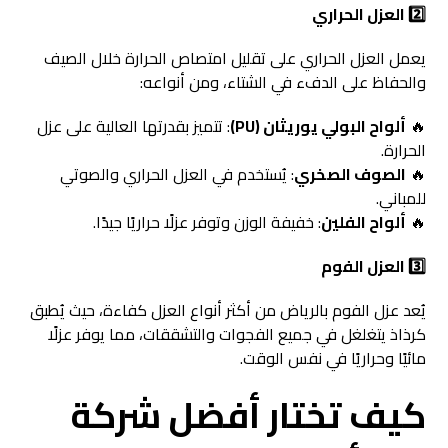
2️
العزل الحراري
يعمل العزل الحراري على تقليل امتصاص الحرارة خلال الصيف
والحفاظ على الدفء في الشتاء، ومن أنواعه:
🔥
ألواح البولي يوريثان (PU)
: تتميز بقدرتها العالية على عزل
الحرارة.
🔥
الصوف الصخري
: يُستخدم في العزل الحراري والصوتي
للمباني.
🔥
ألواح الفلين
: خفيفة الوزن وتوفر عزلًا حراريًا جيدًا.
3️
العزل الفوم
يُعد عزل الفوم بالرياض من أكثر أنواع العزل كفاءة، حيث يُطبق
كرذاذ يتغلغل في جميع الفجوات والتشققات، مما يوفر عزلًا
مائيًا وحراريًا في نفس الوقت.
كيف تختار أفضل شركة