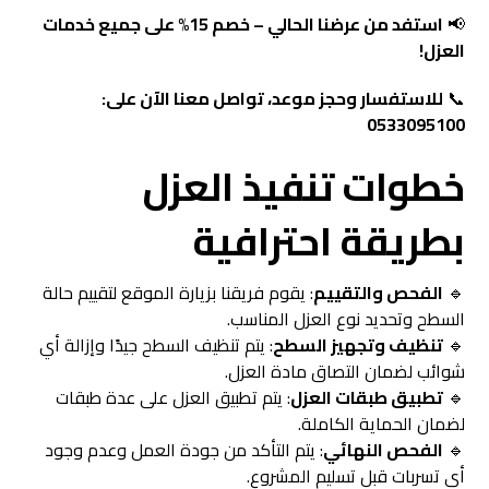
📢
استفد من عرضنا الحالي – خصم 15% على جميع خدمات
العزل!
📞
للاستفسار وحجز موعد، تواصل معنا الآن على:
0533095100
خطوات تنفيذ العزل
بطريقة احترافية
🔹
الفحص والتقييم
: يقوم فريقنا بزيارة الموقع لتقييم حالة
السطح وتحديد نوع العزل المناسب.
🔹
تنظيف وتجهيز السطح
: يتم تنظيف السطح جيدًا وإزالة أي
شوائب لضمان التصاق مادة العزل.
🔹
تطبيق طبقات العزل
: يتم تطبيق العزل على عدة طبقات
لضمان الحماية الكاملة.
🔹
الفحص النهائي
: يتم التأكد من جودة العمل وعدم وجود
أي تسربات قبل تسليم المشروع.