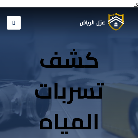
ي
كشف
تسربات
المياه