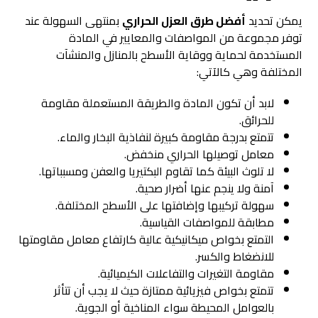
يمكن تحديد
أفضل طرق العزل الحراري
بمنتهى السهولة عند
توفر مجموعة من المواصفات والمعايير في المادة
المستخدمة لحماية ووقاية الأسطح بالمنازل والمنشآت
المختلفة وهي كالآتي:
لابد أن تكون المادة والطريقة المستعملة مقاومة
للحرائق.
تتمتع بدرجة مقاومة كبيرة لنفاذية البخار والماء.
معامل توصيلها الحراري منخفض.
لا تلوث البيئة كما تقاوم البكتيريا والعفن ومسبباتها.
آمنة ولا ينجم عنها أضرار صحية.
سهولة تركيبها وإضافتها على الأسطح المختلفة.
مطابقة للمواصفات القياسية.
التمتع بخواص ميكانيكية عالية كارتفاع معامل مقاومتها
للانضغاط والكسر.
مقاومة التغيرات والتفاعلات الكيميائية.
تتمتع بخواص فيزيائية ممتازة حيث لا يجب أن تتأثر
بالعوامل المحيطة سواء المناخية أو الجوية.