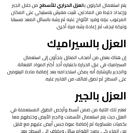
يتم استعمال الكرتون با
لعزل الحراري للأسطح
من خلال الجير
وإعداد خليط من المادتين. تثبيت مفرش بلاستيكي على المكان
المرغوب عزله وفرد الألواح عليه ثم رشه بالسائل المعد مسبقا
وتركه ليجف ثم إعادة رشه مرة أخرى.
العزل بالسيراميك
إن هناك بعض من أصحاب المنازل يلجأون إلى استعمال
السيراميك في عزل الحرارة باعتباره أحد أكثر المواد الفعالة.
والجدير بالإشارة أنه يمكن استخدامه بعد إضافة مادة البيتومين
على السطح ثم لصق لفائف من الفايبر عليه.
العزل بالجير
تعتبر تلك الآلية من ضمن أبسط وأرخص الطرق المستعملة في
العزل حيث يتم استعمال الأسمنت والجير الأبيض وخلطهم معا
بكميات متساوية ثم إضافة عبوة جبس أبيض عليهم مع قليل
من الماء كي يصبح القوام سائل ويضاف إلى السطح بعد