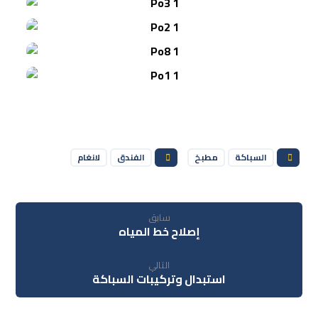
السباكة
مطبخ
الفندق
لانغام
سابق
إصلاح خط المياه
التالي
استبدال وتركيبات السباكة