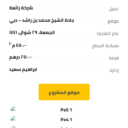
شركة رائعة
عميل
جادة الشيخ محمد بن راشد – دبي
موقع
الجمعة، ٢٩ شوال، ١٤٤١
عام المنجزة
٢
٤٥٠،٠٠٠ م
مساحة السطح
٢٥٠.٠٠٠ درهم
قيمة
ابراهيم سعيد
إدارة
موقع المشروع