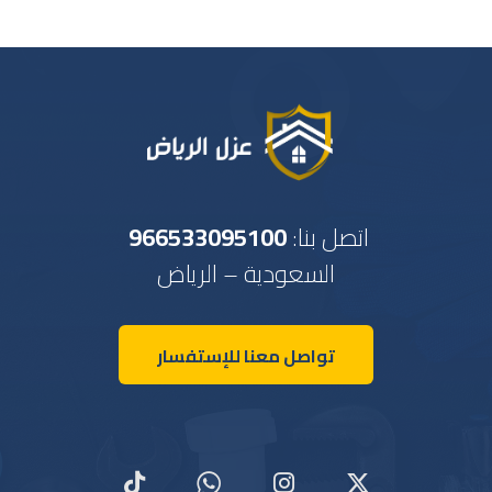
اتصل بنا:
966533095100
السعودية – الرياض
تواصل معنا للإستفسار