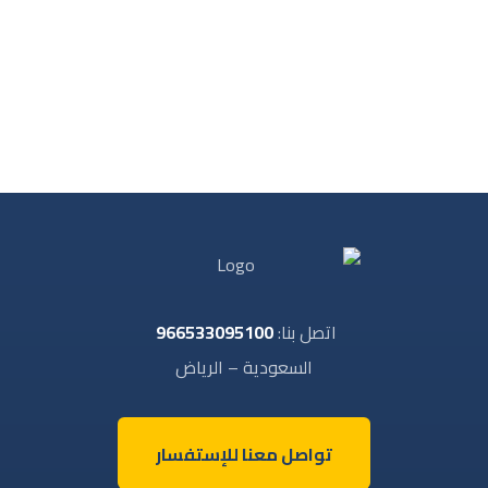
اتصل بنا:
966533095100
السعودية – الرياض
تواصل معنا للإستفسار