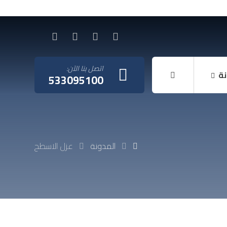
اتصل بنا الآن:
نة
533095100
المدونة
عزل الاسطح