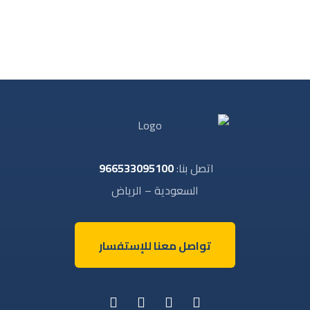
اتصل بنا:
966533095100
السعودية – الرياض
تواصل معنا للإستفسار