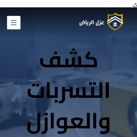
ي
كشف
التسربات
والعوازل