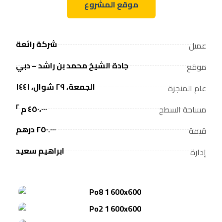
موقع المشروع
شركة رائعة
عميل
جادة الشيخ محمد بن راشد – دبي
موقع
الجمعة، ٢٩ شوال، ١٤٤١
عام المنجزة
٢
٤٥٠،٠٠٠ م
مساحة السطح
٢٥٠.٠٠٠ درهم
قيمة
ابراهيم سعيد
إدارة