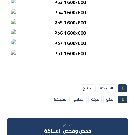
السباكة
مطبخ
سئو
غرفة
مطبخ
معيشة
سابق
فحص وفحص السباكة